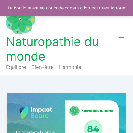
Aller
La boutique est en cours de construction pour test
Ignorer
au
contenu
Naturopathie du
monde
Equilibre - Bien-être - Harmonie