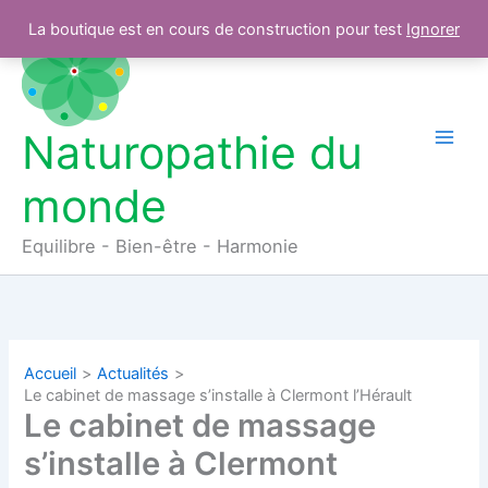
Aller
La boutique est en cours de construction pour test
Ignorer
au
contenu
Naturopathie du
monde
Equilibre - Bien-être - Harmonie
Accueil
Actualités
Le cabinet de massage s’installe à Clermont l’Hérault
Le cabinet de massage
s’installe à Clermont